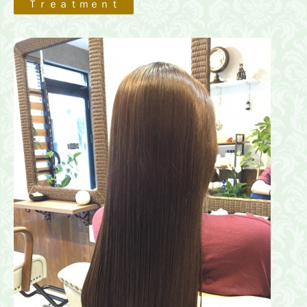
Ｔｒｅａｔｍｅｎｔ