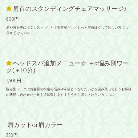
肩首のスタンディングチェアマッサージ♪
800円
肩や首を更にほぐしスッキリと！美容室だけどもっと肩首ほぐして欲しい方にも
◎10分からOK!
ヘッドスパ追加メニュー☆ ＋α悩み別ワー
ク(＋10分)
1,500円
悩み別ワークはお客様の特定の悩みや今後どうなりたいかを汲み取って行うお客様
の状態に合わせた手技を追加致します！もう少しほぐされたい方にも◎
眉カットor眉カラー
550円