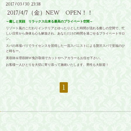
2017
03
30 23:38
/
/
2017/4/7（金）NEW OPEN！！
～癒しと笑顔 リラックス出来る最高のプライベート空間～
リゾート風のこだわりインテリアとゆったりとした時間が流れる癒しの空間で、忙
しい日常から身体も心も解放され、あなただけの時間を過ごせるプライベートサロ
ン。
スパの本場バリでライセンスを習得した一流スパニストによる贅沢スパで至福のひ
と時をー。
美容師＆理容師W免許取得でカットやヘアカラーもお任せ下さい。
お客様一人ひとりを大切に寄り添って施術いたします。男性も大歓迎！
1