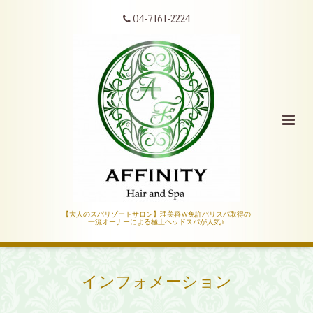
04-7161-2224
【大人のスパリゾートサロン】理美容W免許バリスパ取得の
一流オーナーによる極上ヘッドスパが人気♪
インフォメーション