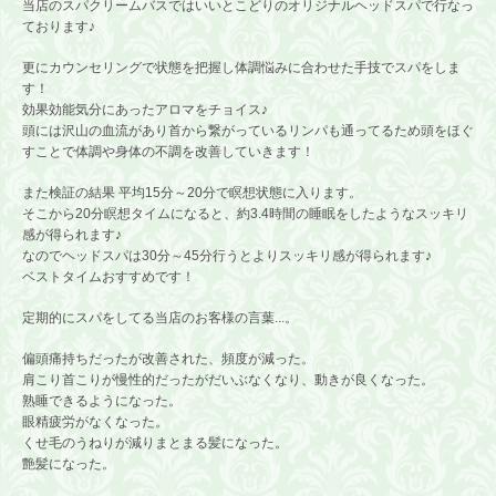
当店のスパクリームバスではいいとこどりのオリジナルヘッドスパで行なっ
ております♪
更にカウンセリングで状態を把握し体調悩みに合わせた手技でスパをしま
す！
効果効能気分にあったアロマをチョイス♪
頭には沢山の血流があり首から繋がっているリンパも通ってるため頭をほぐ
すことで体調や身体の不調を改善していきます！
また検証の結果 平均15分～20分で瞑想状態に入ります。
そこから20分瞑想タイムになると、約3.4時間の睡眠をしたようなスッキリ
感が得られます♪
なのでヘッドスパは30分～45分行うとよりスッキリ感が得られます♪
ベストタイムおすすめです！
定期的にスパをしてる当店のお客様の言葉...。
偏頭痛持ちだったが改善された、頻度が減った。
肩こり首こりが慢性的だったがだいぶなくなり、動きが良くなった。
熟睡できるようになった。
眼精疲労がなくなった。
くせ毛のうねりが減りまとまる髪になった。
艶髪になった。