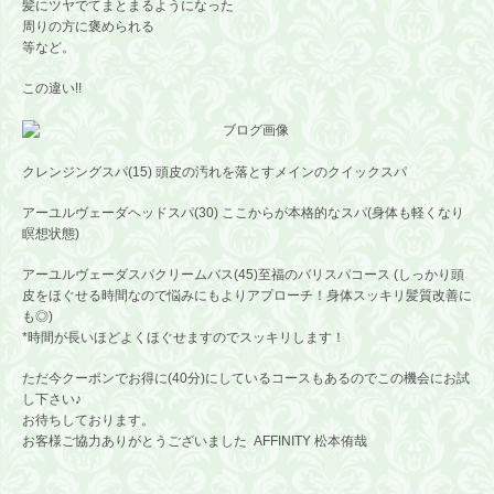
髪にツヤでてまとまるようになった
周りの方に褒められる
等など。
この違い!!
クレンジングスパ(15) 頭皮の汚れを落とすメインのクイックスパ
アーユルヴェーダヘッドスパ(30) ここからが本格的なスパ(身体も軽くなり
瞑想状態)
アーユルヴェーダスパクリームバス(45)至福のバリスパコース (しっかり頭
皮をほぐせる時間なので悩みにもよりアプローチ！身体スッキリ髪質改善に
も◎)
*時間が長いほどよくほぐせますのでスッキリします！
ただ今クーポンでお得に(40分)にしているコースもあるのでこの機会にお試
し下さい♪
お待ちしております。
お客様ご協力ありがとうございました AFFINITY 松本侑哉