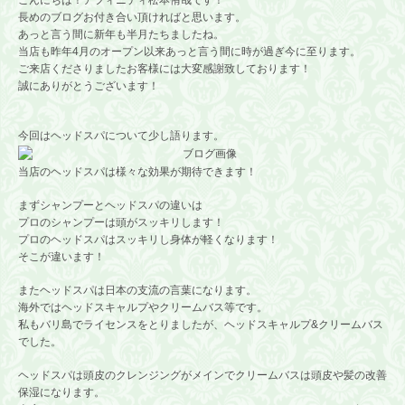
こんにちは！アフィニティ松本侑哉です！
長めのブログお付き合い頂ければと思います。
あっと言う間に新年も半月たちましたね。
当店も昨年4月のオープン以来あっと言う間に時が過ぎ今に至ります。
ご来店くださりましたお客様には大変感謝致しております！
誠にありがとうございます！
今回はヘッドスパについて少し語ります。
当店のヘッドスパは様々な効果が期待できます！
まずシャンプーとヘッドスパの違いは
プロのシャンプーは頭がスッキリします！
プロのヘッドスパはスッキリし身体が軽くなります！
そこが違います！
またヘッドスパは日本の支流の言葉になります。
海外ではヘッドスキャルプやクリームバス等です。
私もバリ島でライセンスをとりましたが、ヘッドスキャルプ&クリームバス
でした。
ヘッドスパは頭皮のクレンジングがメインでクリームバスは頭皮や髪の改善
保湿になります。