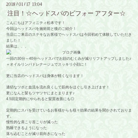
2018
01
17 13:04
/
/
注目！☆ヘッドスパのビフォー アフター☆
こんにちはアフィニティ松本です！
今回はヘッドスパを施術前と後のご紹介！
当店にご来店のステキなお客様でヘッドスパは今回初めて体験していただき
ました！
結果は、、、
一回の30分～40分ヘッドスパでお顔のむくみが減りリフトアップしました♪
＋オイルリンパドレナージュでスッキリ小顔に！
更に当店のヘッドスパは身体が軽くなります！
適切なツボと血流を流れ良くして筋肉をほぐし引き上げます！
更になんと髪もツヤツヤにまとまります♪
4.5回定期的にやられると髪質改善にも◎
定期的にスパを受けているお客様からも様々効果の結果を聞かされておりま
す。
慢性的な肩こり首こりが減った
熟睡できるようになった
落ち込むことが減り前向きになった