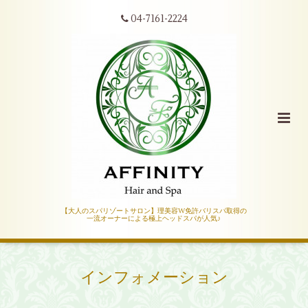
04-7161-2224
【大人のスパリゾートサロン】理美容W免許バリスパ取得の
一流オーナーによる極上ヘッドスパが人気♪
インフォメーション