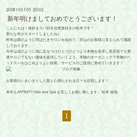
2018
01
05 20:02
/
/
新年明けましておめでとうございます！
こんにちは！旅好きスパ好き自然派好きの松本です！
新たな年がスタートしましたね♪
昨年は酉のように羽ばたきサロンを始めて、沢山のお客様に支えられて感謝
しております。
今年は戌のように地に足をつけひとつひとつより本物を追求し美容室でも整
体サロンでもない価値を提供していくよう、本物のオーガニックで本物のヘ
ッドスパをはじめよりよい技術、サービスのご提供に努めていきます！
お客様のいきいきとした髪と心満たされる日々を目指します！
本年もAFFINITY Hair and Spa を宜しくお願い致します。 松本 侑哉
1