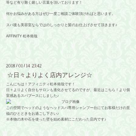
等など有り難く嬉しい言葉を頂いております！
何かお悩みがある方はぜひ一度ご相談ご体験頂ければと思います。
スパ後も美容室ならではのしっかりと髪のお仕上げさせて頂きます♪
AFFINITY 松本侑哉
2018
01
14 23:42
/
/
☆日々よりよく店内アレンジ☆
こんにちは！アフィニティ松本侑哉です！
日々よりよく自分もサロンも進化させてるのですが、最近はこちら！より個
室感あるスパブースにしました♪
この空間でべッドのようなヘッドスパ専用シャンプー台にてお客様だけの至
福のひとときをお過ごし下さい♪
※本物の木や石を使った壁を始め素材にこだわった店内です♪