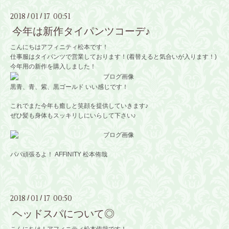
2018
01
17 00:51
/
/
今年は新作タイパンツコーデ♪
こんにちはアフィニティ松本です！
仕事服はタイパンツで営業しております！(着替えると気合いが入ります！)
今年用の新作を購入しました！
黒青、青、紫、黒ゴールド いい感じです！
これでまた今年も癒しと笑顔を提供していきます♪
ぜひ髪も身体もスッキリしにいらして下さい♪
パパ頑張るよ！ AFFINITY 松本侑哉
2018
01
17 00:50
/
/
ヘッドスパについて◎