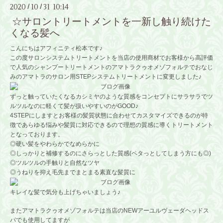
2020
10
31 10:14
/
/
☆サロントリートメントを一新し触り続けた
くなる髪へ
こんにちはアフィニティ松本です♪
この度サロンシステムトリートメントを当店の使用商材でお客様から高評価
で人気のシャンプートリートメントのアマトラクゥオメゾフォルテでおなじ
みのアマトラのサロン用STEPシステムトリートメントに変更しました♪
ずっと触っていたくなるカシミヤのような質感をコンセプトにサラサラでツ
ルツルなのに軽くて髪が扱いやすいのがGOOD♪
4STEPにしますとお客様の髪質状態に合わせてカスタマイズできるのが特
徴であらゆる悩みや髪質に対応できるので理想の質感に導くトリートメント
となっております。
◎硬い髪をやわらかでなめらかに
◎しっかりと補修するのにさらっとした質感(ペタっとしてしまう方にも◎)
◎ツルツルの手触りと自然なツヤ
◎うねりを抑え毛先までまとまる素直な髪質に
キレイな髪で気分も上げちゃいましょう♪
またアマトラクゥオメゾフォルテは当店のNEWアーユルヴェーダヘッドス
パでも使用してますが