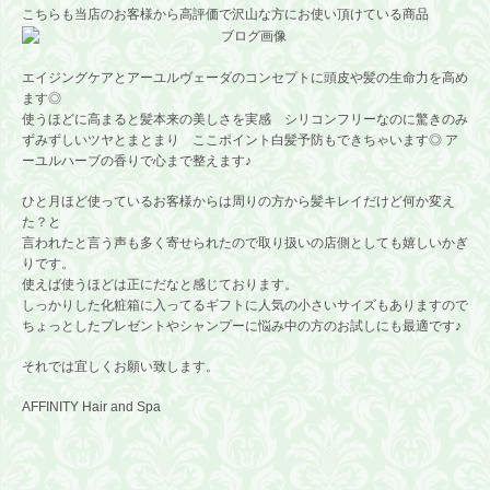
こちらも当店のお客様から高評価で沢山な方にお使い頂けている商品
エイジングケアとアーユルヴェーダのコンセプトに頭皮や髪の生命力を高め
ます◎
使うほどに高まると髪本来の美しさを実感 シリコンフリーなのに驚きのみ
ずみずしいツヤとまとまり ここポイント白髪予防もできちゃいます◎ ア
ーユルハーブの香りで心まで整えます♪
ひと月ほど使っているお客様からは周りの方から髪キレイだけど何か変え
た？と
言われたと言う声も多く寄せられたので取り扱いの店側としても嬉しいかぎ
りです。
使えば使うほどは正にだなと感じております。
しっかりした化粧箱に入ってるギフトに人気の小さいサイズもありますので
ちょっとしたプレゼントやシャンプーに悩み中の方のお試しにも最適です♪
それでは宜しくお願い致します。
AFFINITY Hair and Spa