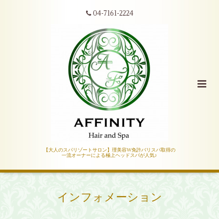
04-7161-2224
【大人のスパリゾートサロン】理美容W免許バリスパ取得の
一流オーナーによる極上ヘッドスパが人気♪
インフォメーション