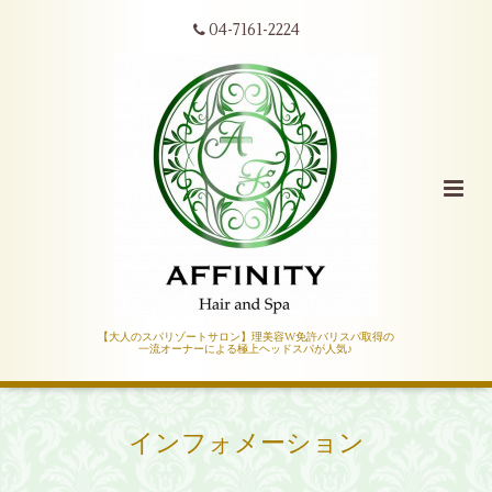
04-7161-2224
【大人のスパリゾートサロン】理美容W免許バリスパ取得の
一流オーナーによる極上ヘッドスパが人気♪
インフォメーション