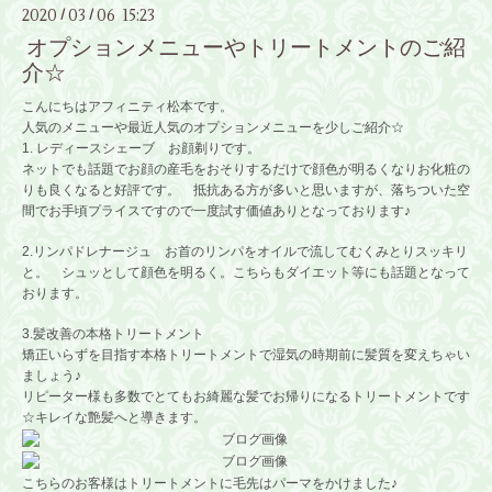
2020
03
06 15:23
/
/
オプションメニューやトリートメントのご紹
介☆
こんにちはアフィニティ松本です。
人気のメニューや最近人気のオプションメニューを少しご紹介☆
1. レディースシェーブ お顔剃りです。
ネットでも話題でお顔の産毛をおそりするだけで顔色が明るくなりお化粧の
りも良くなると好評です。 抵抗ある方が多いと思いますが、落ちついた空
間でお手頃プライスですので一度試す価値ありとなっております♪
2.リンパドレナージュ お首のリンパをオイルで流してむくみとりスッキリ
と。 シュッとして顔色を明るく。こちらもダイエット等にも話題となって
おります。
3.髪改善の本格トリートメント
矯正いらずを目指す本格トリートメントで湿気の時期前に髪質を変えちゃい
ましょう♪
リピーター様も多数でとてもお綺麗な髪でお帰りになるトリートメントです
☆キレイな艶髪へと導きます。
こちらのお客様はトリートメントに毛先はパーマをかけました♪