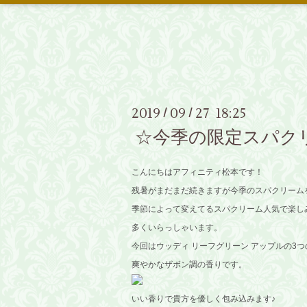
2019
09
27 18:25
/
/
☆今季の限定スパクリ
こんにちはアフィニティ松本です！
残暑がまだまだ続きますが今季のスパクリーム
季節によって変えてるスパクリーム人気で楽し
多くいらっしゃいます。
今回はウッディ リーフグリーン アップルの3つ
爽やかなザボン調の香りです。
いい香りで貴方を優しく包み込みます♪