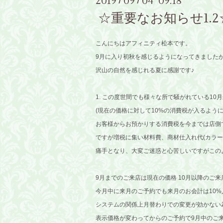
2019
09
04 09:18
/
/
☆重要なお知らせ1.2
こんにちはアフィニティ松本です。
9月に入り初秋を感じるようになってきました
沢山の自然を感じれる夏に感謝です♪
1. この度世間でも様々な所で騒がれている10
(現在の価格に対して10%の消費税が入るように
お客様からお預かりする消費税を今までは店側
ですが増税に集い材料費、商材仕入れ代(カラ
痛手となり、大変ご迷惑と心苦しいですがこの
9月までのご来店は現在の価格 10月以降のご
今月中に来月のご予約でも来月のお会計は10%
システムの関係上月替わりでの変更が効かない
表示価格が変わってからのご予約で9月中のご来