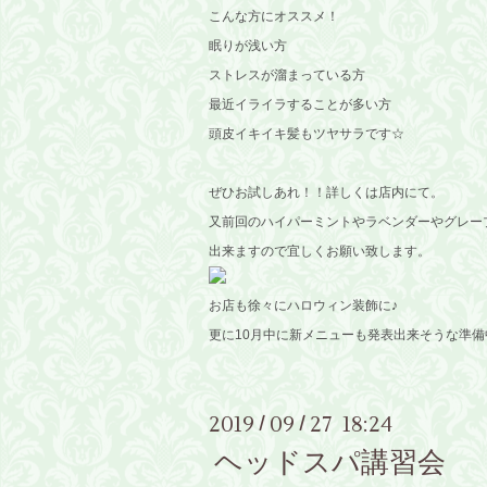
こんな方にオススメ！
眠りが浅い方
ストレスが溜まっている方
最近イライラすることが多い方
頭皮イキイキ髪もツヤサラです☆
ぜひお試しあれ！！詳しくは店内にて。
又前回のハイパーミントやラベンダーやグレー
出来ますので宜しくお願い致します。
お店も徐々にハロウィン装飾に♪
更に10月中に新メニューも発表出来そうな準備中なのでお
2019
09
27 18:24
/
/
ヘッドスパ講習会