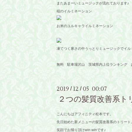
またあまーいミュージックが流れております♪
稲のイルミネーション
お米のユルキャライルミネーション
凍てつく寒さの中うっとりミュージックでイル
無料 駐車場沢山 茨城県内上位ランキング 
2019
12
05 00:07
/
/
２つの髪質改善系ト
こんにちはアフィニティ松本です。
先日始めた新メニューの髪質改善系のトリー
笑顔でお帰り頂けwin winです♪