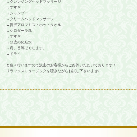
→クレンジングヘッドマッサージ
→すすぎ
→シャンプー
→クリームヘッドマッサージ
→贅沢アロマミストホットタオル
→シロダーラ風
→すすぎ
→頭皮の化粧水
→肩、首等ほぐします。
→ドライ
と色々行いますので沢山のお客様からご好評いただいております！
リラックスミュージックを聴きながらお試し下さいませ♪