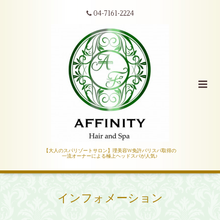
04-7161-2224
【大人のスパリゾートサロン】理美容W免許バリスパ取得の
一流オーナーによる極上ヘッドスパが人気♪
インフォメーション