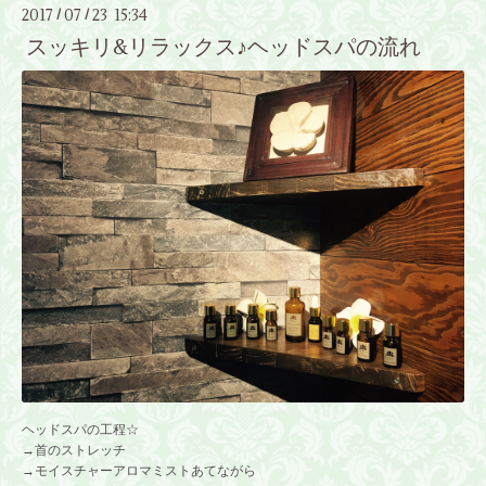
2017
07
23 15:34
/
/
スッキリ&リラックス♪ヘッドスパの流れ
ヘッドスパの工程☆
→首のストレッチ
→モイスチャーアロマミストあてながら