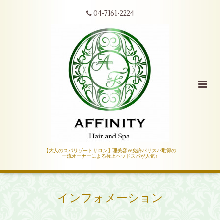
04-7161-2224
【大人のスパリゾートサロン】理美容W免許バリスパ取得の
一流オーナーによる極上ヘッドスパが人気♪
インフォメーション