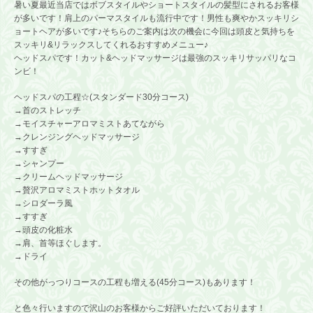
暑い夏最近当店ではボブスタイルやショートスタイルの髪型にされるお客様
が多いです！肩上のパーマスタイルも流行中です！男性も爽やかスッキリシ
ョートヘアが多いです♪そちらのご案内は次の機会に今回は頭皮と気持ちを
スッキリ&リラックスしてくれるおすすめメニュー♪
ヘッドスパです！カット&ヘッドマッサージは最強のスッキリサッパリなコ
ンビ！
ヘッドスパの工程☆(スタンダード30分コース)
→首のストレッチ
→モイスチャーアロマミストあてながら
→クレンジングヘッドマッサージ
→すすぎ
→シャンプー
→クリームヘッドマッサージ
→贅沢アロマミストホットタオル
→シロダーラ風
→すすぎ
→頭皮の化粧水
→肩、首等ほぐします。
→ドライ
その他がっつりコースの工程も増える(45分コース)もあります！
と色々行いますので沢山のお客様からご好評いただいております！