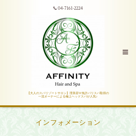
04-7161-2224
【大人のスパリゾートサロン】理美容W免許バリスパ取得の
一流オーナーによる極上ヘッドスパが人気♪
インフォメーション