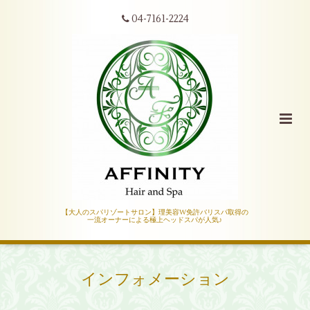
04-7161-2224
【大人のスパリゾートサロン】理美容W免許バリスパ取得の
一流オーナーによる極上ヘッドスパが人気♪
インフォメーション