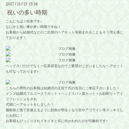
2017
11
13 15:34
/
/
祝いの多い時期
こんにちは！松本です♪
なにかと祝い事が多い時期ですね！
お客様から結婚式などのご出席のヘアセット等頼まれることもそう増え感じ
ております！
ヘッドスパだけでなく一応美容室なのでご要望がございましたらヘアセット
も行なっております♪
こちらの男性のお客様は結婚式の主役で式の当日にご来店下さいました！
メンズ結婚式フルコースでカット＋ヘッドスパ＋眉カット＋お顔剃り＋アイ
リフレッシュをされ
式用にヘアセットをしました！
施術前と後で見違えるように顔色が明るくなり目やアゴライン等スッキリし
たお顔に！
お客様もびっくりされイキイキと式に向かわれたのが印象的です♪