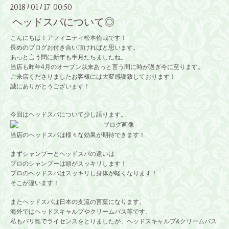
2018
01
17 00:50
/
/
ヘッドスパについて◎
こんにちは！アフィニティ松本侑哉です！
長めのブログお付き合い頂ければと思います。
あっと言う間に新年も半月たちましたね。
当店も昨年4月のオープン以来あっと言う間に時が過ぎ今に至ります。
ご来店くださりましたお客様には大変感謝致しております！
誠にありがとうございます！
今回はヘッドスパについて少し語ります。
当店のヘッドスパは様々な効果が期待できます！
まずシャンプーとヘッドスパの違いは
プロのシャンプーは頭がスッキリします！
プロのヘッドスパはスッキリし身体が軽くなります！
そこが違います！
またヘッドスパは日本の支流の言葉になります。
海外ではヘッドスキャルプやクリームバス等です。
私もバリ島でライセンスをとりましたが、ヘッドスキャルプ&クリームバス