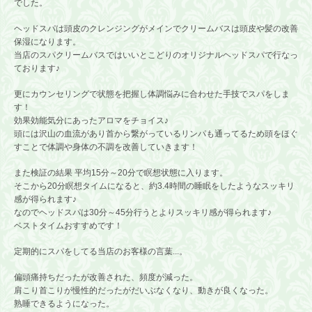
でした。
ヘッドスパは頭皮のクレンジングがメインでクリームバスは頭皮や髪の改善
保湿になります。
当店のスパクリームバスではいいとこどりのオリジナルヘッドスパで行なっ
ております♪
更にカウンセリングで状態を把握し体調悩みに合わせた手技でスパをしま
す！
効果効能気分にあったアロマをチョイス♪
頭には沢山の血流があり首から繋がっているリンパも通ってるため頭をほぐ
すことで体調や身体の不調を改善していきます！
また検証の結果 平均15分～20分で瞑想状態に入ります。
そこから20分瞑想タイムになると、約3.4時間の睡眠をしたようなスッキリ
感が得られます♪
なのでヘッドスパは30分～45分行うとよりスッキリ感が得られます♪
ベストタイムおすすめです！
定期的にスパをしてる当店のお客様の言葉...。
偏頭痛持ちだったが改善された、頻度が減った。
肩こり首こりが慢性的だったがだいぶなくなり、動きが良くなった。
熟睡できるようになった。