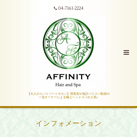
04-7161-2224
【大人のスパリゾートサロン】理美容W免許バリスパ取得の
一流オーナーによる極上ヘッドスパが人気♪
インフォメーション