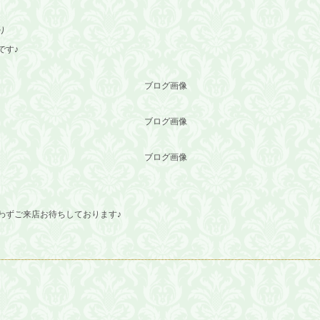
。
り
です♪
わずご来店お待ちしております♪