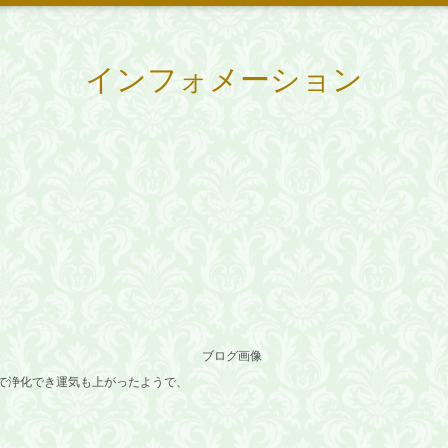
インフォメーション
！
で浄化でき運気も上がったようで、