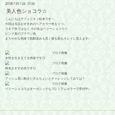
2018
10
26 13:16
/
/
美人色ショコラ☆
こんにちはアフィニティ松本です！
今回は当店おすすめのヘアカラー色を１つ。
コキア色ではなく その名はベリーショコラ☆
ピンク系のブラウン色
まろやかな色味で肌馴染みも良く髪も肌もキレイに見えます♪
女性を引き立てる色味です◎
秋冬おすすめ色です◎
アッシュ系に飽きた方もちょいとチャレンジしてみては？
ベリーショコラはオーガニックなプレミアムカラーで受付中♪