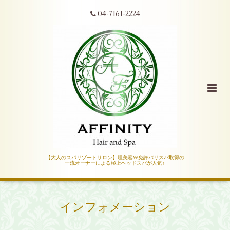
04-7161-2224
【大人のスパリゾートサロン】理美容W免許バリスパ取得の
一流オーナーによる極上ヘッドスパが人気♪
インフォメーション