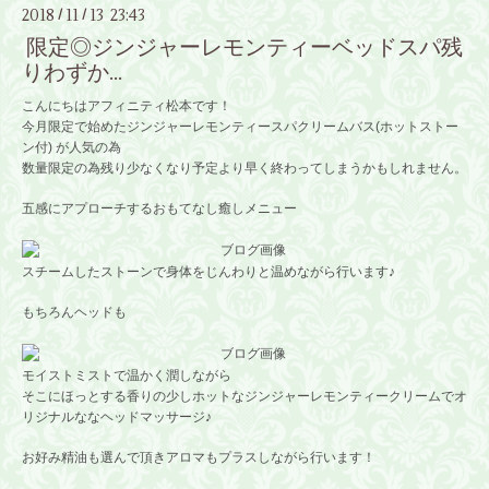
2018
11
13 23:43
/
/
限定◎ジンジャーレモンティーベッドスパ残
りわずか...
こんにちはアフィニティ松本です！
今月限定で始めたジンジャーレモンティースパクリームバス(ホットストー
ン付) が人気の為
数量限定の為残り少なくなり予定より早く終わってしまうかもしれません。
五感にアプローチするおもてなし癒しメニュー
スチームしたストーンで身体をじんわりと温めながら行います♪
もちろんヘッドも
モイストミストで温かく潤しながら
そこにほっとする香りの少しホットなジンジャーレモンティークリームでオ
リジナルななヘッドマッサージ♪
お好み精油も選んで頂きアロマもプラスしながら行います！