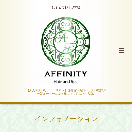
04-7161-2224
【大人のスパリゾートサロン】理美容W免許バリスパ取得の
一流オーナーによる極上ヘッドスパが人気♪
インフォメーション