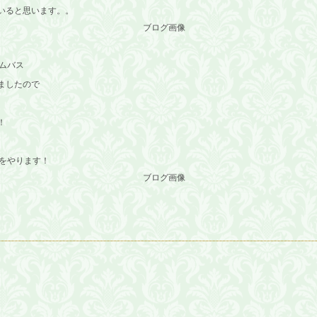
いると思います。。
ムバス
ましたので
！
スをやります！