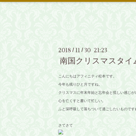
2018
11
30 21:23
/
/
南国クリスマスタイム
こんにちはアフィニティ松本です。
今年も残りひと月ですね。
クリスマスに年末年始と忘年会と慌しい感じが
心を亡くすと書いて忙しい。
ふと深呼吸して落ちついて過ごしたいものです
さてさて