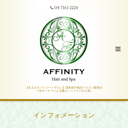
04-7161-2224
【大人のスパリゾートサロン】理美容W免許バリスパ取得の
一流オーナーによる極上ヘッドスパが人気♪
インフォメーション