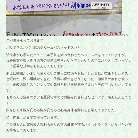
ヘッド
スパ講座承っております
バリで学んだバリ式のクリームバスヘッドスパと
治療家から学んだクラニアル手技を組み合わせたヘッドスパを行っていますが、こ
れを家族や知人周りの方の健康に導きたいケアしたいとの声にお応えしてパーソナ
ルで必要な技術をお伝えしております。
例えば睡眠がいまいち良くないご主人に技術をお伝えした奥様が技術をした所スッ
と眠れた 深い睡眠ができた 子供の寝つきが良くなった 頭痛目の疲れが減っ
た 高齢の親とスキンシップや気持ち良さ幸福感を与えれた等の声もいただいてま
す。
もちろんご自身のケアも重要ですのでお悩みに合わせたセルフケアもお伝えしてま
す。
頭をほぐす脳が変わる脳が変わると心も身体も変わると学んできました。
頭 内臓 足まで繋がっています。
ご自身を含め家族知人関わる周りの方の健康を守るおうちセラピストになりたい方
お待ちしております。