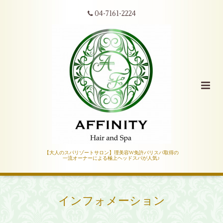
04-7161-2224
【大人のスパリゾートサロン】理美容W免許バリスパ取得の
一流オーナーによる極上ヘッドスパが人気♪
インフォメーション